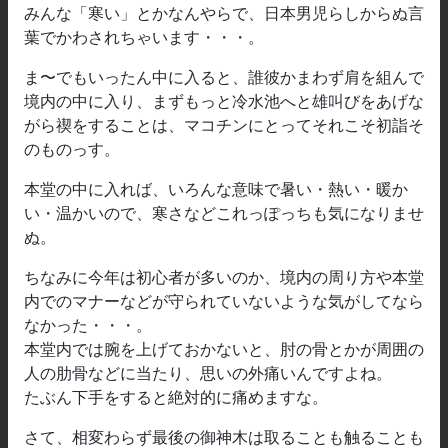
みんな「寒い」とかなんやらで、日本男児らしからぬ言
葉でかわされちゃいます・・・。
ま〜でもいったん中に入ると、誰彼かまわず肩を組んで
境内の中に入り、まずもっと冷水池へと雄叫びをあげな
がら禊をすることは、マコチンにとってそれこそ初詣そ
のものっす。
本堂の中に入れば、いろんな意味で暑い・熱い・暖か
い・温かいので、寒さなどこれっぽっちも気になりませ
ぬ。
ちなみに今年は初心者が多いのか、境内の周り方や本堂
内でのマナーなどが守られていないような気がしてなら
なかった・・・。
本堂内では腕を上げておかないと、肘の骨とかが周囲の
人の肋骨などに当たり、思いの外痛いんですよね。
たぶん下手をすると絶対的に痛めますな。
さて、相変わらず最後の御神木は取ることも触ることも