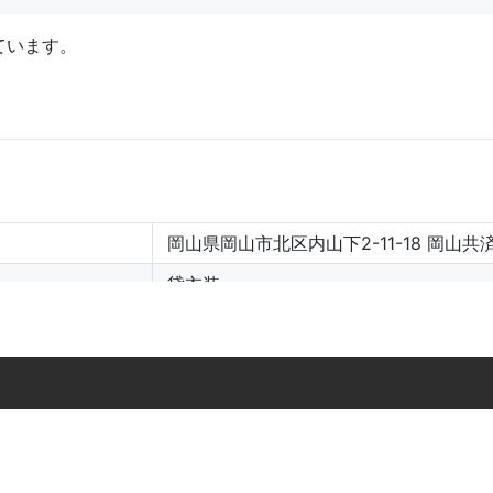
ています。
岡山県岡山市北区内山下2-11-18 岡山共
貸衣装
https://alicia-dress.com