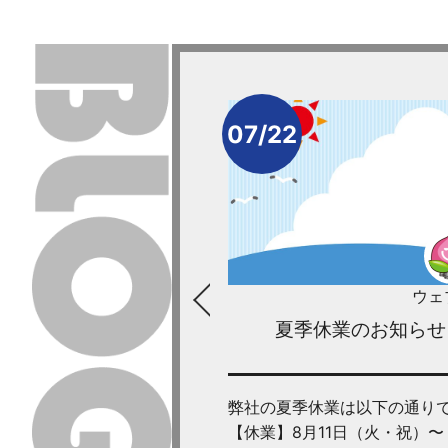
07/22
ウェブティ
ウェ
について
夏季休業のお知らせ
以下の通りです。
弊社の夏季休業は以下の通り
水）〜 8月17日
【休業】8月11日（火・祝）〜 