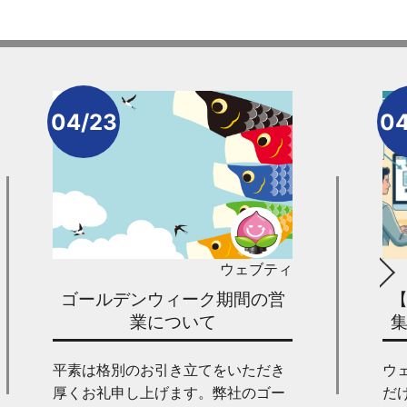
04/23
04
ウェブティ
ゴールデンウィーク期間の営
業について
平素は格別のお引き立てをいただき
ウ
厚くお礼申し上げます。弊社のゴー
だ