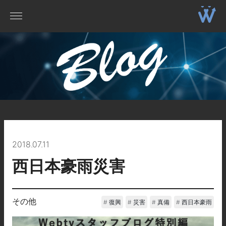
2018.07.11
西日本豪雨災害
その他
復興
災害
真備
西日本豪雨