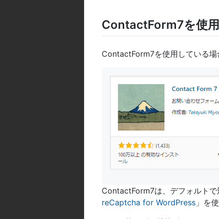
ContactForm7
ContactForm7を使用してい
ContactForm7は、デフォル
reCaptcha for WordPress
」を使