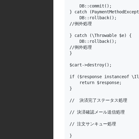
    DB::commit();

} catch (PaymentMethodExcept
    DB::rollback();

//例外処理

} catch (\Throwable $e) {

    DB::rollback();

//例外処理

}

$cart->destroy();

if ($response instanceof \Il
    return $response;

}

//  決済完了ステータス処理

// 決済確認メール送信処理

// 注文サンキュー処理

}