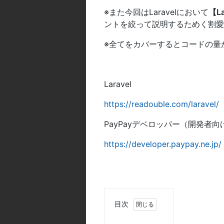
※また今回はLaravelにおいて
【La
ントを絞って説明するためく割愛
※全てをカバーするとコードの量
Laravel
https://readouble.com/laravel/
PayPayデベロッパー（開発者向
https://developer.paypay.ne.jp/
目次