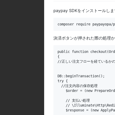
paypay SDKをインストールし
composer 
require 
paypayopa
/
p
決済ボタンが押された際の処理か
public function checkout(Ord
{

//正しい注文フローを経ているかの
DB::beginTransaction();

try {

　//注文内容の保存処理

    $order = (new PrepareOrd
    // 支払い処理

    // \Illuminate\Http\Redi
    $response = (new ApplyPa