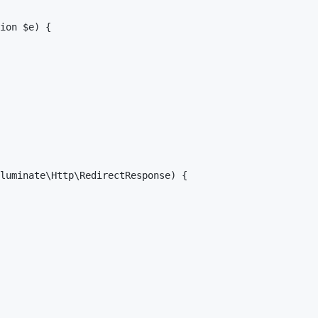
ion $e) {

luminate\Http\RedirectResponse) {
