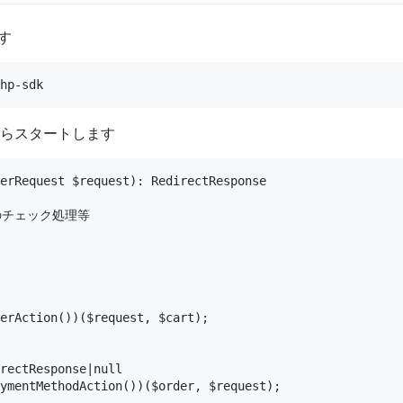
ます
hp
-
sdk
らスタートします
erRequest $request): RedirectResponse

チェック処理等

erAction())($request, $cart);

rectResponse|null

ymentMethodAction())($order, $request);
