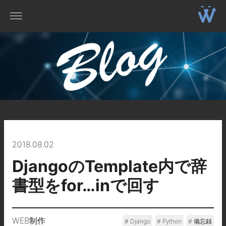
2018.08.02
DjangoのTemplate内で辞
書型をfor…inで回す
WEB制作
Django
Python
備忘録