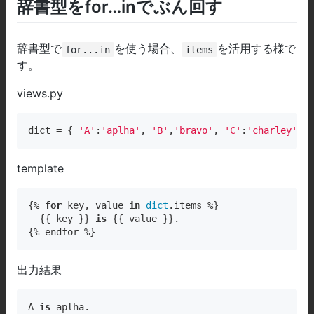
辞書型をfor…inでぶん回す
辞書型で
を使う場合、
を活用する様で
for...in
items
す。
views.py
dict
 = { 
'A'
:
'aplha'
, 
'B'
,
'bravo'
, 
'C'
:
'charley'
, }
template
{% 
for
 key, value 
in
dict
.items %}

  {{ key }} 
is
 {{ value }}.

{% endfor %}
出力結果
A 
is
 aplha.
