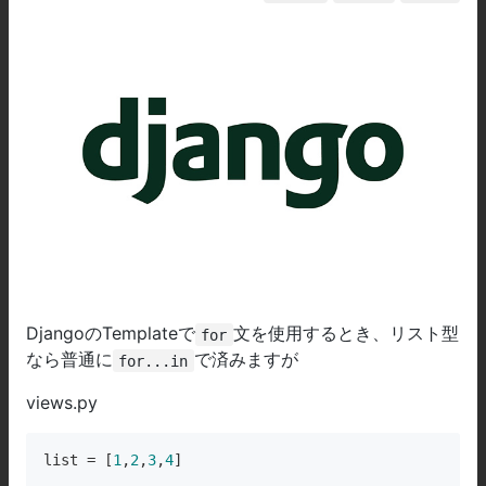
DjangoのTemplateで
文を使用するとき、リスト型
for
なら普通に
で済みますが
for...in
views.py
list
 = [
1
,
2
,
3
,
4
]