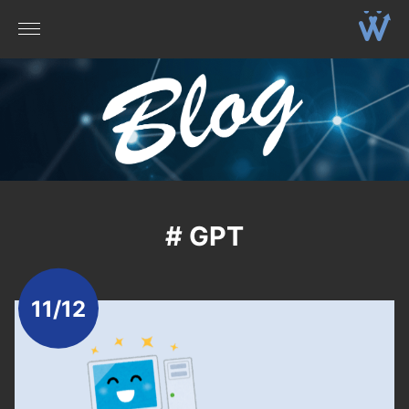
# GPT
11/12