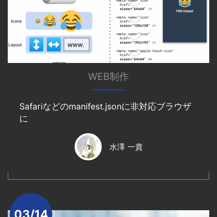
WEB制作
Safariなどのmanifest.jsonに非対応ブラウザ
に
水澤 一貴
03/14