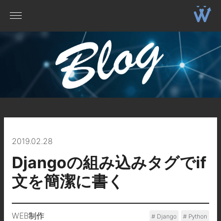
2019.02.28
Djangoの組み込みタグでif
文を簡潔に書く
WEB制作
Django
Python