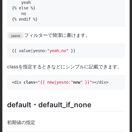
    yeah

{% else %}

    no

{% endif %}
フィルターで簡潔に書けます。
yesno
{{ value|yesno:
"yeah,no"
 }}
classを指定するときなどにシンプルに記載できます。
<div 
class
=
"{{ new|yesno:"
new
" }}"
></div>
default・default_if_none
初期値の指定