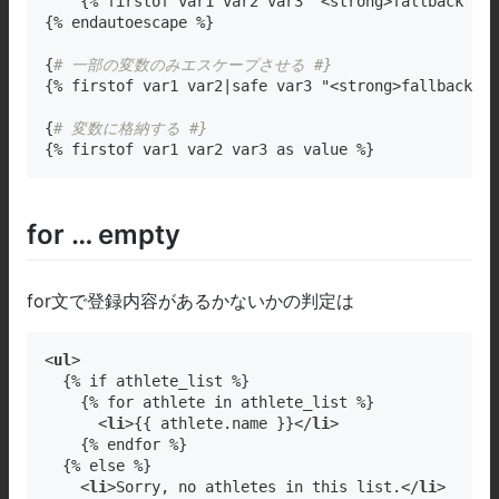
    {% firstof var1 var2 var3 "<strong>fallback val
{% endautoescape %}

{
# 一部の変数のみエスケープさせる #}
{% firstof var1 var2|safe var3 "<strong>fallback va
{
# 変数に格納する #}
{% firstof var1 var2 var3 as value %}
for … empty
for文で登録内容があるかないかの判定は
<
ul
>

  {% if athlete_list %}

    {% for athlete in athlete_list %}

      <
li
>{{ athlete
.name
 }}</
li
>

    {% endfor %}

  {% else %}

    <
li
>Sorry, no athletes in this list.</
li
>
