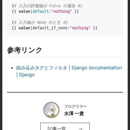
{
# 入力の評価値が False の場合 #}
{{ 
value
|
default
:
"nothing"
 }}

{
# 入力値が None のとき #}
{{ 
value
|default_if_none:
"nothing"
 }}
参考リンク
組み込みタグとフィルタ | Django documentation
| Django
プログラマー
水澤 一貴
記事一覧