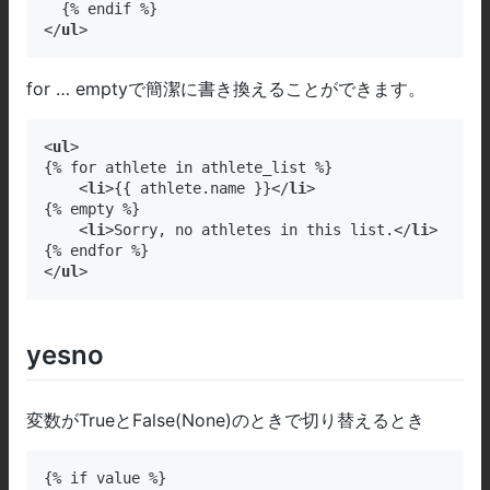
  {% endif %}

</
ul
>
for … emptyで簡潔に書き換えることができます。
<
ul
>

{% for athlete in athlete_list %}

    <
li
>{{ athlete
.name
 }}</
li
>

{% empty %}

    <
li
>Sorry, no athletes in this list.</
li
>

{% endfor %}

</
ul
>
yesno
変数がTrueとFalse(None)のときで切り替えるとき
{% if value %}
