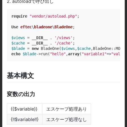
2. autoloadで呼び出し
require
"vendor/autoload.php"
;

Use
eftec
\
bladeone
\
BladeOne
;

$views
 = 
__DIR__
 . 
'/views'
$cache
 = 
__DIR__
 . 
'/cache'
$blade
 = 
new
 BladeOne(
$views
,
$cache
echo
$blade
->run(
"hello"
,
array
(
"variable1"
=>
"value1
基本構文
変数の出力
{{$variable}}
エスケープ処理あり
{!!$variable!!}
エスケープ処理なし