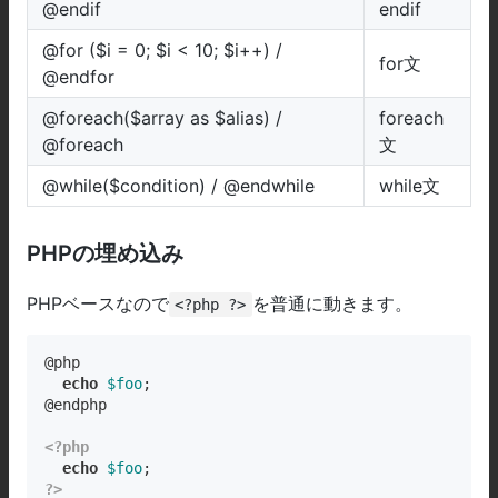
@endif
endif
@for ($i = 0; $i < 10; $i++) /
for文
@endfor
@foreach($array as $alias) /
foreach
@foreach
文
@while($condition) / @endwhile
while文
PHPの埋め込み
PHPベースなので
を普通に動きます。
<?php ?>
@php

echo
$foo
;

@endphp

<?php
echo
$foo
?>