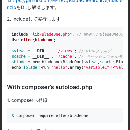
1.
https://github.com/EFTEC/BladeOne/archive/maste
r.zip
をDLし解凍します。
2. includeして実行します
include
"lib/BladeOne.php"
; 
// 解凍したBladeOneのパ
Use
eftec
\
bladeone
;

$views
 = 
__DIR__
 . 
'/views'
; 
// viewフォルダ
$cache
 = 
__DIR__
 . 
'/cache'
; 
// キャッシュフォルダ 
$blade
 = 
new
 bladeone\BladeOne(
$views
,
$cache
echo
$blade
->run(
"hello"
,
array
(
"variable1"
=>
"value1
With composer’s autoload.php
1. composerへ登録
$ 
composer 
require
 eftec/bladeone