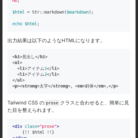
MD
;

$html
 = Str::markdown(
$markdown
);

echo
$html
;
出力結果は以下のようなHTMLになります。
<
h1
>見出し</
h1
>

<
ul
>

  <
li
>アイテム
1
</
li
>

  <
li
>アイテム
2
</
li
>

</
ul
>

<
p
><
strong
>太字</
strong
>, <
em
>斜体</
em
>,</
p
>
Tailwind CSS の
クラスと合わせると、簡単に見
prose
た目を整えられます。
<
div
class
=
"prose"
>