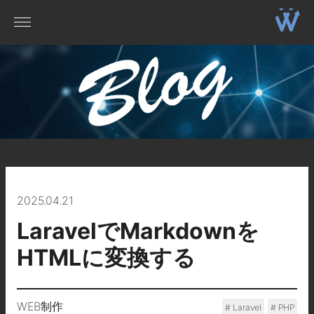
2025.04.21
LaravelでMarkdownを
HTMLに変換する
WEB制作
Laravel
PHP