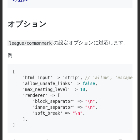
</
div
>
オプション
の設定オプションに対応します。
league/commonmark
例：
[

    'html_input' => 'strip', 
// 'allow', 'escape', 
    'allow_unsafe_links' => 
false
,

    'max_nesting_level' => 
10
,

    'renderer' => [

        'block_separator' => 
"\n"
,

        'inner_separator' => 
"\n"
,

        'soft_break' => 
"\n"
,

    ],

]