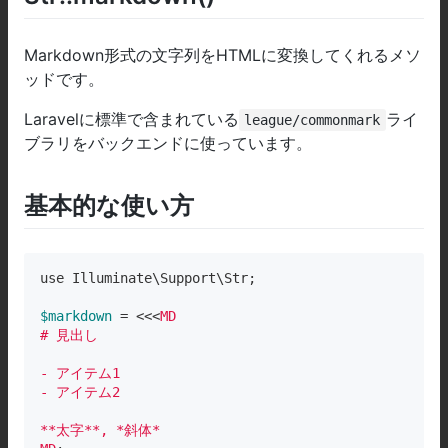
Markdown形式の文字列をHTMLに変換してくれるメソ
ッドです。
Laravelに標準で含まれている
ライ
league/commonmark
ブラリをバックエンドに使っています。
基本的な使い方
use Illuminate\Support\Str;

$markdown
 = <<<
MD

# 見出し

- アイテム1

- アイテム2

**太字**, *斜体*
