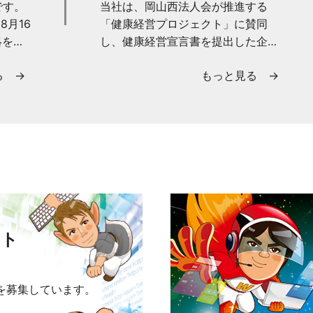
です。
当社は、岡山西法人会が推進する
8月16
「健康経営プロジェクト」に賛同
絡を頂
し、健康経営宣言書を提出した企業
ただく
として認定されました。 今後も、従
る →
もっと見る →
業員の健康維持・増進を経営課...
ート
を募集しています。