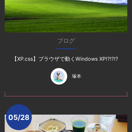
ブログ
【XP.css】ブラウザで動くWindows XP!?!?!?
塚本
05/28